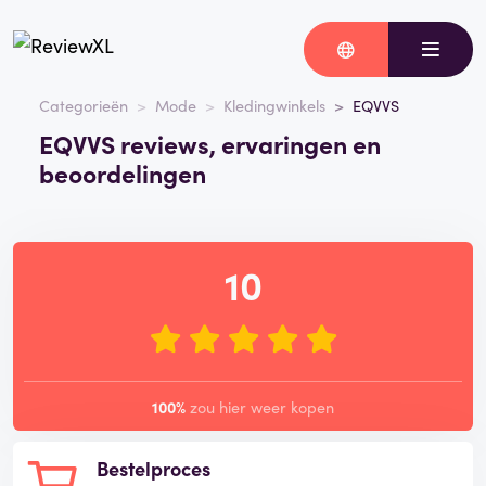
Categorieën
Mode
Kledingwinkels
EQVVS
EQVVS reviews, ervaringen en
beoordelingen
10
100%
zou hier weer kopen
Bestelproces