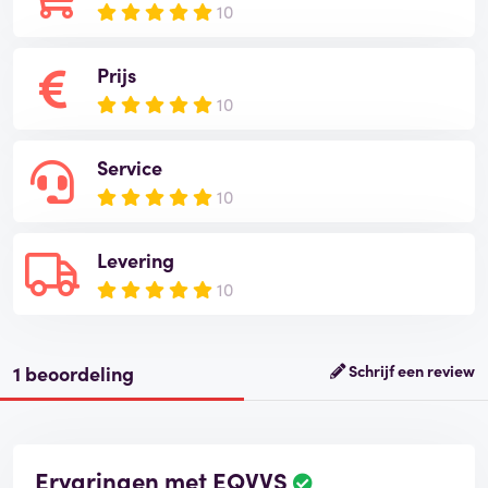
10
Prijs
10
Service
10
Levering
10
1 beoordeling
Schrijf een review
Ervaringen met EQVVS