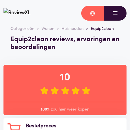
Categorieën
Wonen
Huishouden
Equip2clean
Equip2clean reviews, ervaringen en
beoordelingen
10
100%
zou hier weer kopen
Bestelproces