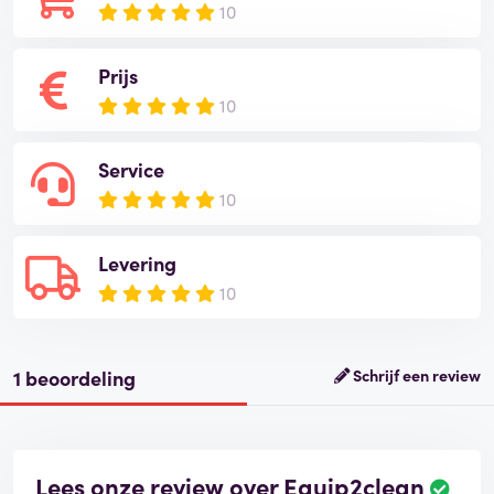
10
Prijs
10
Service
10
Levering
10
1 beoordeling
Schrijf een review
Lees onze review over Equip2clean