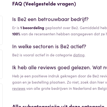
FAQ (Veelgestelde vragen)
Is
Be2
een betrouwbaar bedrijf?
Er is
1 beoordeling
geplaatst over Be2. Gemiddeld hebbe
100%
van de recensenten hebben aangegeven dat ze h
In welke sectoren is
Be2
actief?
Be2
is vooral actief in de categorie
dating
.
Ik heb alle reviews goed gelezen. Wat 
Heb je een positieve indruk gekregen door de
Be2
revi
gaan en je bestelling plaatsen. Zo niet, zoek dan hier
reviews
van alle grote bedrijven in Nederland en Belgi
Alle subcategorieën uit deze categorie