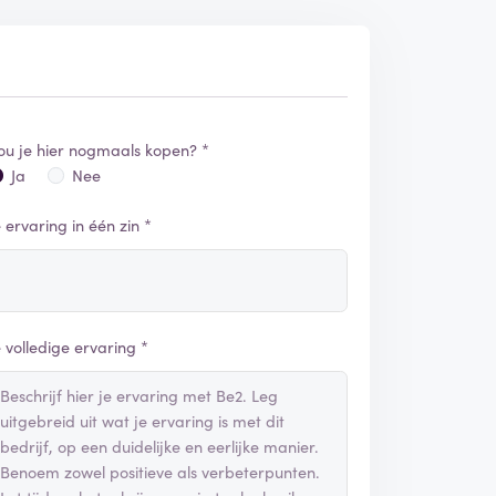
ou je hier nogmaals kopen? *
Ja
Nee
e ervaring in één zin *
e volledige ervaring *