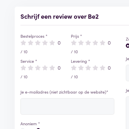
Schrijf een review over Be2
Bestelproces *
Prijs *
Z
0
0
/ 10
/ 10
J
Service *
Levering *
0
0
/ 10
/ 10
J
Je e-mailadres (niet zichtbaar op de website)*
Anoniem *