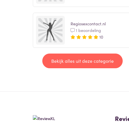
Regiosexcontact.nl
1 beoordeling
10
Bekijk alles uit deze categorie
Revi