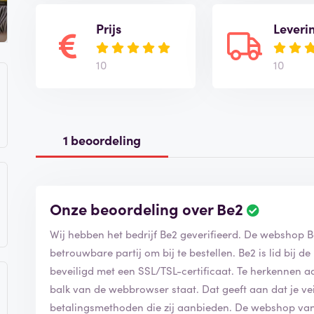
Prijs
Leveri
10
10
1 beoordeling
Onze beoordeling over Be2
B
e
Wij hebben het bedrijf Be2 geverifieerd. De webshop
B
o
o
betrouwbare partij om bij te bestellen. Be2 is lid bij de Kamer van Koophandel en de website is
r
beveiligd met een SSL/TSL-certificaat. Te herkennen aan het gesloten hangslot dat voor de url in de
d
balk van de webbrowser staat. Dat geeft aan dat je veilig gebruikt kunt maken van de
e
betalingsmethoden die zij aanbieden. De webshop van Be2 maakt gebruik van de meest
l