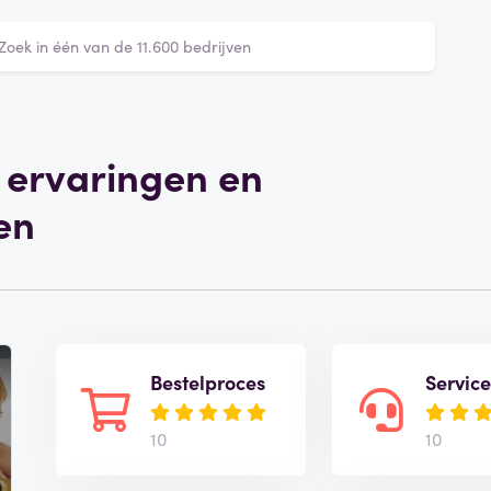
 ervaringen en
en
Bestelproces
Servic
10
10