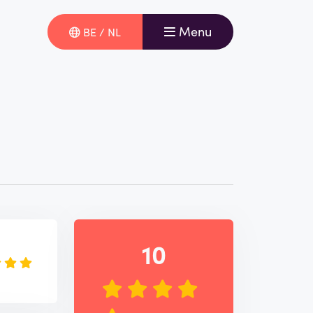
Menu
BE / NL
e
10