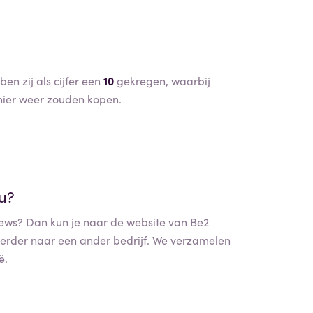
n zij als cijfer een
10
gekregen, waarbij
ier weer zouden kopen.
nu?
ews? Dan kun je naar de website van
Be2
 verder naar een ander bedrijf. We verzamelen
ë.