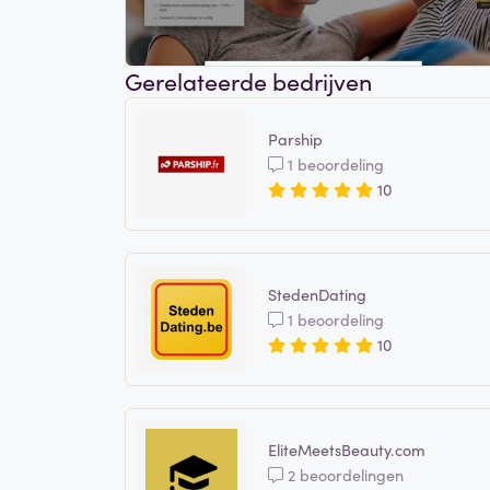
Gerelateerde bedrijven
Parship
1 beoordeling
10
StedenDating
1 beoordeling
10
EliteMeetsBeauty.com
2 beoordelingen