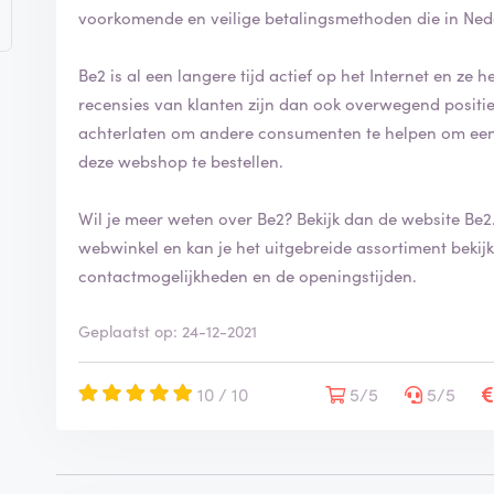
i
voorkomende en veilige betalingsmethoden die in Ned
n
g
Be2 is al een langere tijd actief op het Internet en ze
i
recensies van klanten zijn dan ook overwegend positief. Op ReviewXL kan jij ook jouw bedoorde
s
g
achterlaten om andere consumenten te helpen om een
e
deze webshop te bestellen.
v
e
Wil je meer weten over Be2? Bekijk dan de website
Be2
. Dat g
r
i
webwinkel en kan je het uitgebreide assortiment bekijken. Op de website vind je tev
f
contactmogelijkheden en de openingstijden.
i
e
Geplaatst op: 24-12-2021
e
r
d
10 / 10
5/5
5/5