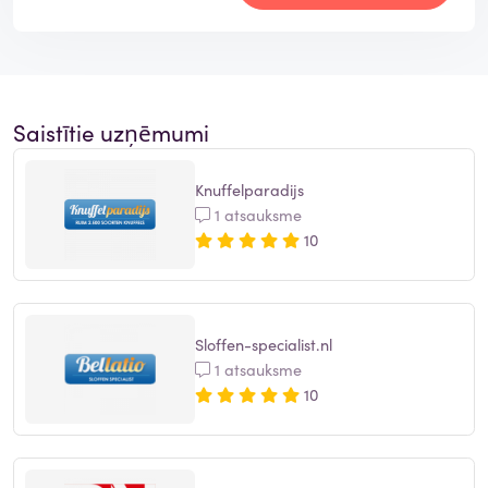
Saistītie uzņēmumi
Knuffelparadijs
1 atsauksme
10
Sloffen-specialist.nl
1 atsauksme
10