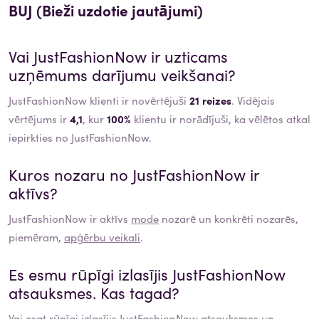
BUJ (Bieži uzdotie jautājumi)
Vai
JustFashionNow
ir uzticams
uzņēmums darījumu veikšanai?
JustFashionNow klienti ir novērtējuši
21 reizes
. Vidējais
vērtējums ir
4,1
, kur
100%
klientu ir norādījuši, ka vēlētos atkal
iepirkties no JustFashionNow.
Kuros nozaru no
JustFashionNow
ir
aktīvs?
JustFashionNow
ir aktīvs
mode
nozarē un konkrēti nozarēs,
piemēram,
apģērbu veikali
.
Es esmu rūpīgi izlasījis
JustFashionNow
atsauksmes. Kas tagad?
Vai esat rūpīgi izlasījis
JustFashionNow
atsauksmes un