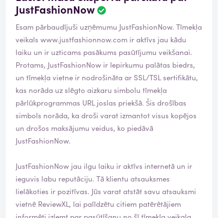
JustFashionNow
Esam pārbaudījuši uzņēmumu JustFashionNow. Tīmekļa
veikals
www.justfashionnow.com
ir aktīvs jau kādu
laiku un ir uzticams pasākums pasūtījumu veikšanai.
Protams, JustFashionNow ir Iepirkumu palātas biedrs,
un tīmekļa vietne ir nodrošināta ar SSL/TSL sertifikātu,
kas norāda uz slēgto aizkaru simbolu tīmekļa
pārlūkprogrammas URL joslas priekšā. Šis drošības
simbols norāda, ka droši varat izmantot visus kopējos
un drošos maksājumu veidus, ko piedāvā
JustFashionNow.
JustFashionNow jau ilgu laiku ir aktīvs internetā un ir
ieguvis labu reputāciju. Tā klientu atsauksmes
lielākoties ir pozitīvas. Jūs varat atstāt savu atsauksmi
vietnē ReviewXL, lai palīdzētu citiem patērētājiem
informēti izlemt par pasūtīšanu no šī tīmekļa veikala.