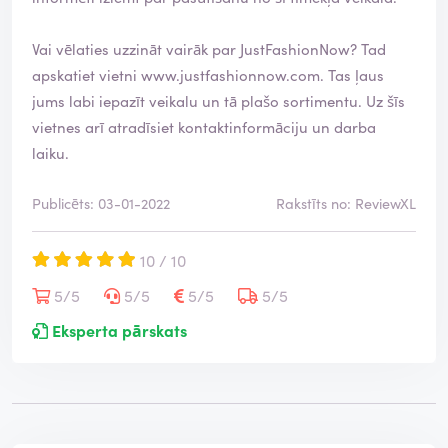
Vai vēlaties uzzināt vairāk par JustFashionNow? Tad
apskatiet vietni
www.justfashionnow.com
. Tas ļaus
jums labi iepazīt veikalu un tā plašo sortimentu. Uz šīs
vietnes arī atradīsiet kontaktinformāciju un darba
laiku.
Publicēts: 03-01-2022
Rakstīts no: ReviewXL
10 / 10
5/5
5/5
5/5
5/5
Eksperta pārskats