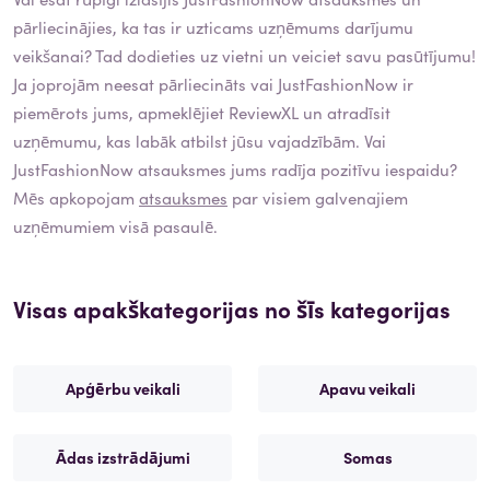
pārliecinājies, ka tas ir uzticams uzņēmums darījumu
veikšanai? Tad dodieties uz vietni un veiciet savu pasūtījumu!
Ja joprojām neesat pārliecināts vai
JustFashionNow
ir
piemērots jums, apmeklējiet ReviewXL un atradīsit
uzņēmumu, kas labāk atbilst jūsu vajadzībām. Vai
JustFashionNow
atsauksmes jums radīja pozitīvu iespaidu?
Mēs apkopojam
atsauksmes
par visiem galvenajiem
uzņēmumiem visā pasaulē.
Visas apakškategorijas no šīs kategorijas
Apģērbu veikali
Apavu veikali
Ādas izstrādājumi
Somas