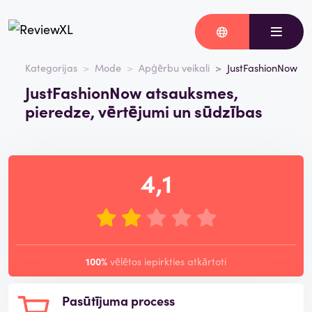
Kategorijas
Mode
Apģērbu veikali
JustFashionNow
JustFashionNow atsauksmes,
pieredze, vērtējumi un sūdzības
4,1
100%
vēlētos iepirkties atkārtoti
Pasūtījuma process