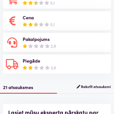
5,1
Cena
5,1
Pakalpojums
2,8
Piegāde
3,6
21 atsauksmes
Rakstīt atsauksmi
Lasiet mūsu eksperta pārskatu par