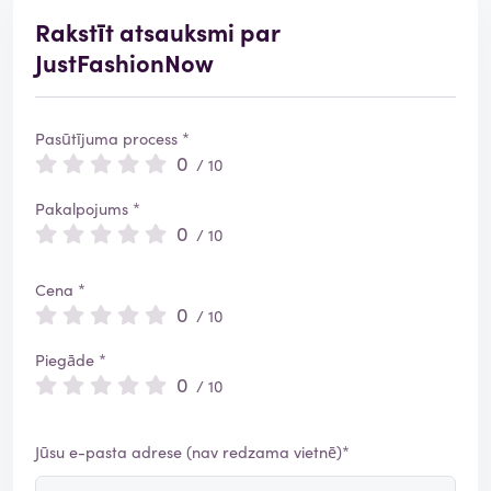
Rakstīt atsauksmi par
JustFashionNow
Pasūtījuma process *
0
/ 10
Pakalpojums *
0
/ 10
Cena *
0
/ 10
Piegāde *
0
/ 10
Jūsu e-pasta adrese (nav redzama vietnē)*