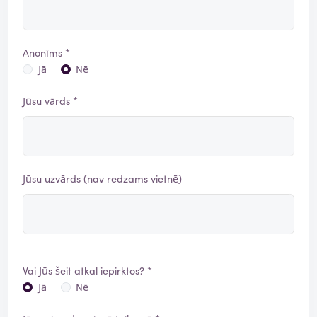
Anonīms *
Jā
Nē
Jūsu vārds *
Jūsu uzvārds (nav redzams vietnē)
Vai Jūs šeit atkal iepirktos? *
Jā
Nē