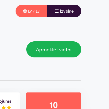
Izvēlne
LV / LV
Apmeklēt vietni
ojums
10