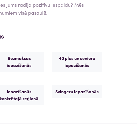
s jums radīja pozitīvu iespaidu? Mēs
mumiem visā pasaulē.
as
Bezmaksas
40 plus un senioru
iepazīšanās
iepazīšanās
Iepazīšanās
Svingeru iepazīšanās
konkrētajā reģionā