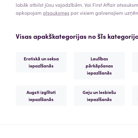
labāk atbilst jūsu vajadzībām. Vai
First Affair
atsauksme
apkopojam
atsauksmes
par visiem galvenajiem uzņē
Visas apakškategorijas no šīs kategorij
Erotiskā un seksa
Laulības
iepazīšanās
pārkāpšanas
iepazīšanās
Augsti izglītoti
Geju un lesbiešu
iepazīšanās
iepazīšanās