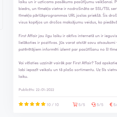
laiku un ir uzticams pasākums pasūtījumu veikšanai. Protams, First Affair ir Iepirkumu palātas
biedrs, un tīmekļa vietne ir nodrošināta ar SSL/TSL ser
tīmekļa pārlūkprogrammas URL joslas priekšā. Šis drošības simbols norāda, ka droši varat izmantot
visus kopējos un drošos maksājumu veidus, ko piedāvā 
First Affair jau ilgu laiku ir aktīvs internetā un ir ieguvis labu reputācij
lielākoties ir pozitīvas. Jūs varat atstāt savu atsauksmi vietnē ReviewXL, lai palīdzētu citiem
patērētājiem informēti izlemt par pasūtīšanu no šī tīm
Vai vēlaties uzzināt vairāk par First Affair? Tad apskati
labi iepazīt veikalu un tā plašo sortimentu. Uz šīs vietnes arī atradīsiet kontaktinformāciju un darba
laiku.
Publicēts: 22-01-2022
10 / 10
5/5
5/5
5