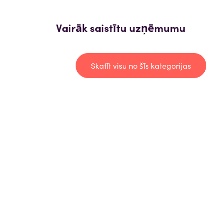
Vairāk saistītu uzņēmumu
Skatīt visu no šīs kategorijas