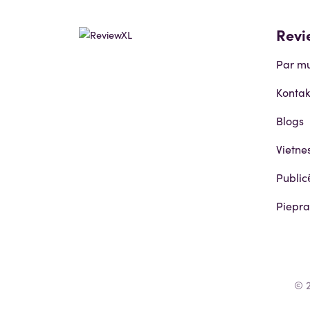
Revi
Par m
Kontak
Blogs
Vietne
Public
Piepra
© 