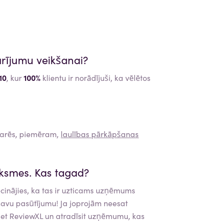
rījumu veikšanai?
10
, kur
100%
klientu ir norādījuši, ka vēlētos
zarēs, piemēram,
laulības pārkāpšanas
ksmes. Kas tagad?
cinājies, ka tas ir uzticams uzņēmums
 savu pasūtījumu! Ja joprojām neesat
iet ReviewXL un atradīsit uzņēmumu, kas