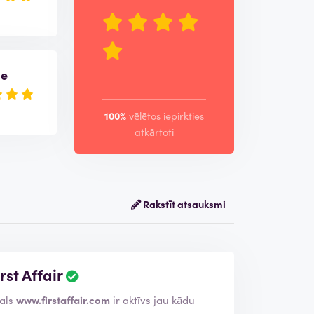
de
100%
vēlētos iepirkties
atkārtoti
Rakstīt atsauksmi
st Affair
P
ā
mekļa veikals
www.firstaffair.com
ir aktīvs jau kādu
r