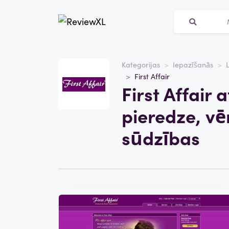
Kategorijas
Iepazīšanās
First Affair
Mājas lapa
First Affair
firstaffair.com
pieredze, vē
Kategorija
Iepazīšanās
sūdzības
Apmeklēt vietni
Rakstīt atsauksmi