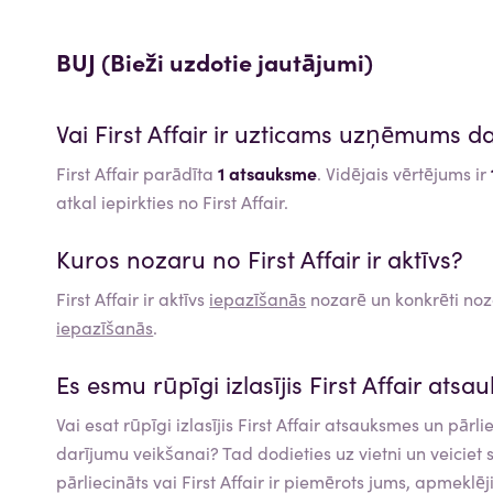
BUJ (Bieži uzdotie jautājumi)
Vai
First Affair
ir uzticams uzņēmums da
First Affair parādīta
1 atsauksme
. Vidējais vērtējums ir
atkal iepirkties no First Affair.
Kuros nozaru no
First Affair
ir aktīvs?
First Affair
ir aktīvs
iepazīšanās
nozarē un konkrēti no
iepazīšanās
.
Es esmu rūpīgi izlasījis
First Affair
atsau
Vai esat rūpīgi izlasījis
First Affair
atsauksmes un pārlie
darījumu veikšanai? Tad dodieties uz vietni un veiciet
pārliecināts vai
First Affair
ir piemērots jums, apmeklēj