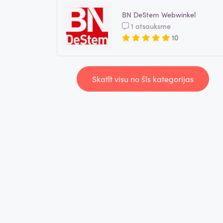
BN DeStem Webwinkel
1 atsauksme
10
Skatīt visu no šīs kategorijas