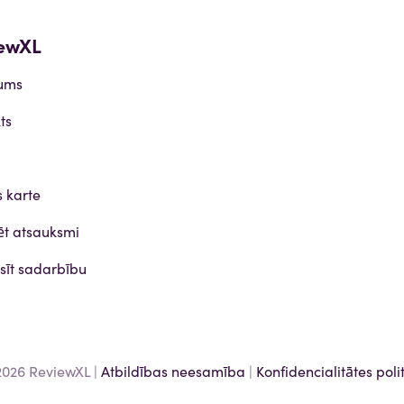
ewXL
ums
ts
s karte
ēt atsauksmi
sīt sadarbību
2026 ReviewXL |
Atbildības neesamība
|
Konfidencialitātes poli