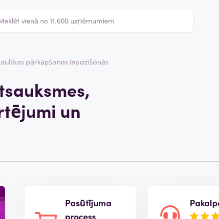
Laulības pārkāpšanas iepazīšanās
 atsauksmes,
rtējumi un
Pasūtījuma
Pakalp
process