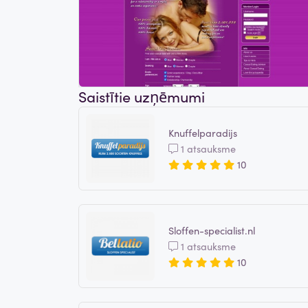
Saistītie uzņēmumi
Knuffelparadijs
1 atsauksme
10
Sloffen-specialist.nl
1 atsauksme
10