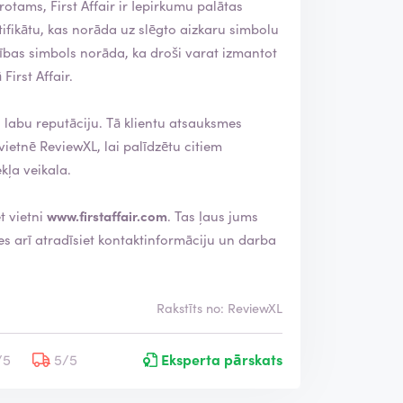
s
k
tifikātu, kas norāda uz slēgto aizkaru simbolu
a
t
First Affair.
s
i
r
u. Tā klientu atsauksmes
p
ā
ekļa veikala.
r
b
a
et vietni
www.firstaffair.com
. Tas ļaus jums
u
d
ī
t
s
Rakstīts no: ReviewXL
/5
5/5
Eksperta pārskats