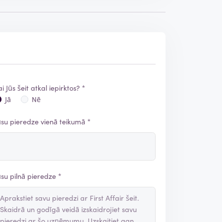
ai Jūs šeit atkal iepirktos? *
Jā
Nē
ūsu pieredze vienā teikumā *
ūsu pilnā pieredze *