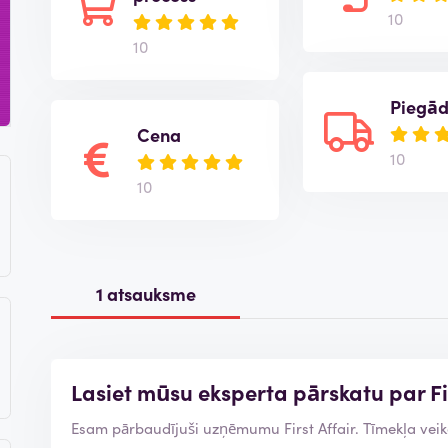
10
10
Piegā
Cena
10
10
1 atsauksme
Lasiet mūsu eksperta pārskatu par Fir
Esam pārbaudījuši uzņēmumu First Affair. Tī