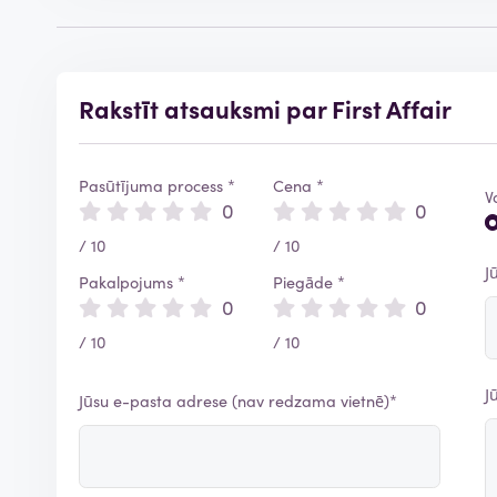
Rakstīt atsauksmi par First Affair
Pasūtījuma process *
Cena *
V
0
0
/ 10
/ 10
J
Pakalpojums *
Piegāde *
0
0
/ 10
/ 10
J
Jūsu e-pasta adrese (nav redzama vietnē)*