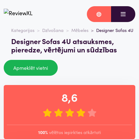
Kategorijas
Dzīvošana
Mēbeles
Designer Sofas 4U
Designer Sofas 4U atsauksmes,
pieredze, vērtējumi un sūdzības
Apmeklēt vietni
8,6
100%
vēlētos iepirkties atkārtoti