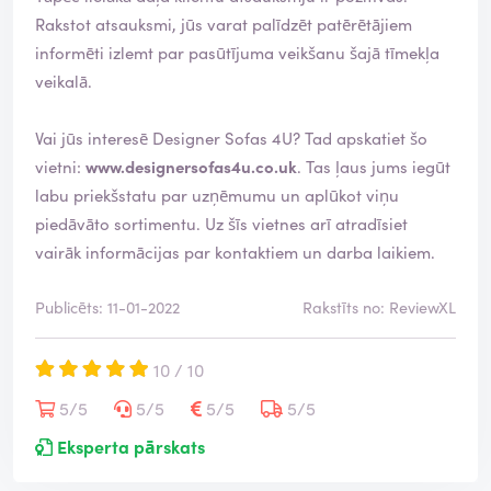
Rakstot atsauksmi, jūs varat palīdzēt patērētājiem
informēti izlemt par pasūtījuma veikšanu šajā tīmekļa
veikalā.
Vai jūs interesē Designer Sofas 4U? Tad apskatiet šo
vietni:
www.designersofas4u.co.uk
. Tas ļaus jums iegūt
labu priekšstatu par uzņēmumu un aplūkot viņu
piedāvāto sortimentu. Uz šīs vietnes arī atradīsiet
vairāk informācijas par kontaktiem un darba laikiem.
Publicēts: 11-01-2022
Rakstīts no: ReviewXL
10 / 10
5/5
5/5
5/5
5/5
Eksperta pārskats