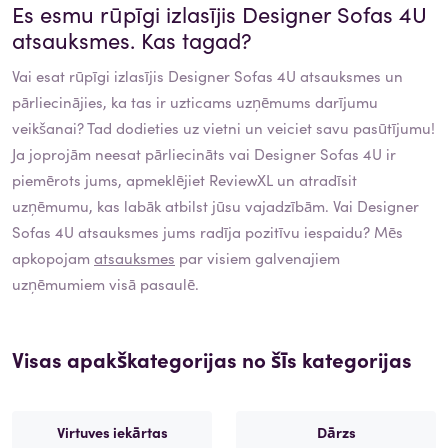
Es esmu rūpīgi izlasījis
Designer Sofas 4U
atsauksmes. Kas tagad?
Vai esat rūpīgi izlasījis
Designer Sofas 4U
atsauksmes un
pārliecinājies, ka tas ir uzticams uzņēmums darījumu
veikšanai? Tad dodieties uz vietni un veiciet savu pasūtījumu!
Ja joprojām neesat pārliecināts vai
Designer Sofas 4U
ir
piemērots jums, apmeklējiet ReviewXL un atradīsit
uzņēmumu, kas labāk atbilst jūsu vajadzībām. Vai
Designer
Sofas 4U
atsauksmes jums radīja pozitīvu iespaidu? Mēs
apkopojam
atsauksmes
par visiem galvenajiem
uzņēmumiem visā pasaulē.
Visas apakškategorijas no šīs kategorijas
Virtuves iekārtas
Dārzs