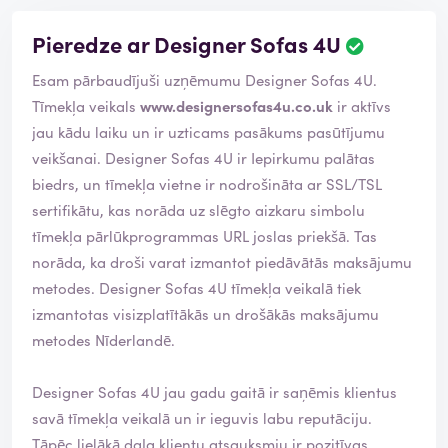
Pieredze ar Designer Sofas 4U
P
ā
Esam pārbaudījuši uzņēmumu Designer Sofas 4U.
r
s
Tīmekļa veikals
www.designersofas4u.co.uk
ir aktīvs
k
jau kādu laiku un ir uzticams pasākums pasūtījumu
a
veikšanai. Designer Sofas 4U ir Iepirkumu palātas
t
biedrs, un tīmekļa vietne ir nodrošināta ar SSL/TSL
s
i
sertifikātu, kas norāda uz slēgto aizkaru simbolu
r
tīmekļa pārlūkprogrammas URL joslas priekšā. Tas
p
norāda, ka droši varat izmantot piedāvātās maksājumu
ā
metodes. Designer Sofas 4U tīmekļa veikalā tiek
r
b
izmantotas visizplatītākās un drošākās maksājumu
a
metodes Nīderlandē.
u
d
Designer Sofas 4U jau gadu gaitā ir saņēmis klientus
ī
t
savā tīmekļa veikalā un ir ieguvis labu reputāciju.
s
Tāpēc lielākā daļa klientu atsauksmju ir pozitīvas.