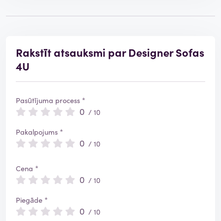
Rakstīt atsauksmi par Designer Sofas
4U
Pasūtījuma process *
0
/ 10
Pakalpojums *
0
/ 10
Cena *
0
/ 10
Piegāde *
0
/ 10