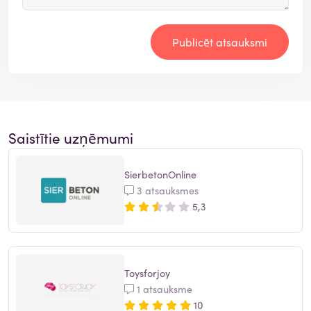
Publicēt atsauksmi
Saistītie uzņēmumi
SierbetonOnline
3 atsauksmes
5,3
Toysforjoy
1 atsauksme
10