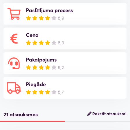
Pasūtījuma process
8,9
Cena
8,9
Pakalpojums
8,2
Piegāde
8,7
21 atsauksmes
Rakstīt atsauksmi