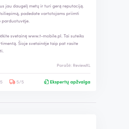
s jau daugelį metų ir turi gerą reputaciją.
e parduotuvėje.
rėkite svetainę
www.t-mobile.pl
. Tai suteiks
taip pat rasite
i.
Parašė: ReviewXL
/5
5/5
Ekspertų apžvalga