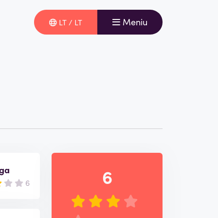
Meniu
LT / LT
uga
6
6