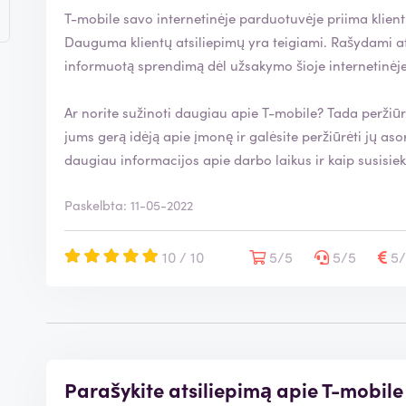
T-mobile savo internetinėje parduotuvėje priima klientu
Dauguma klientų atsiliepimų yra teigiami. Rašydami atsiliepimą, padedate vartotojams priimti
informuotą sprendimą dėl užsakymo šioje internetinėj
Ar norite sužinoti daugiau apie T-mobile? Tada peržiū
jums gerą idėją apie įmonę ir galėsite peržiūrėti jų asortimentą. Šioje svetainėje 
daugiau informacijos apie darbo laikus ir kaip susisiekt
Paskelbta: 11-05-2022
10 / 10
5/5
5/5
5
Parašykite atsiliepimą apie T-mobile