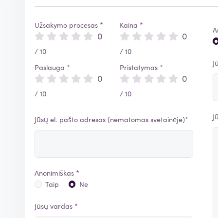
Užsakymo procesas *
Kaina *
A
0
0
/ 10
/ 10
J
Paslauga *
Pristatymas *
0
0
/ 10
/ 10
J
Jūsų el. pašto adresas (nematomas svetainėje)*
Anonimiškas *
Taip
Ne
Jūsų vardas *