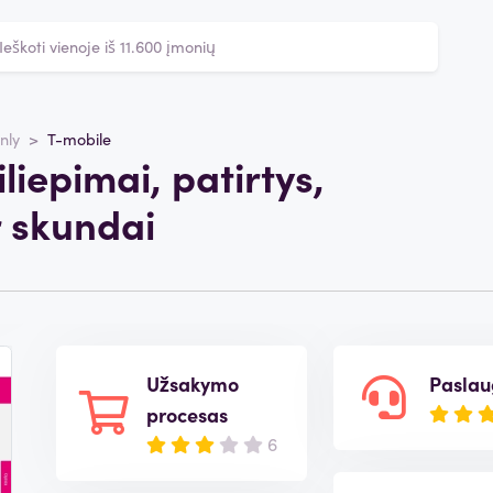
nly
T-mobile
liepimai, patirtys,
r skundai
Užsakymo
Pasla
procesas
6