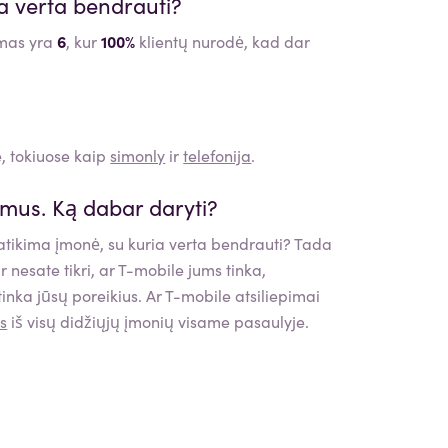
a verta bendrauti?
nimas yra
6
, kur
100%
klientų nurodė, kad dar
, tokiuose kaip
simonly
ir
telefonija
.
imus. Ką dabar daryti?
 patikima įmonė, su kuria verta bendrauti? Tada
r nesate tikri, ar
T-mobile
jums tinka,
tinka jūsų poreikius. Ar
T-mobile
atsiliepimai
us
iš visų didžiųjų įmonių visame pasaulyje.