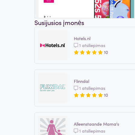
Susijusios įmonės
Hotels.nl
1 atsiliepimas
10
Flinndal
1 atsiliepimas
10
Alleenstaande Mama's
1 atsiliepimas