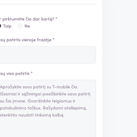
r pirktumėte čia dar kartą? *
Taip
Ne
ūsų patirtis vienoje frazėje *
ūsų visa patirtis *