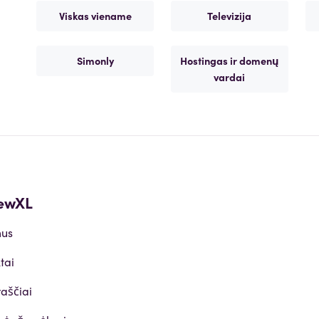
Viskas viename
Televizija
Simonly
Hostingas ir domenų
vardai
ewXL
mus
tai
raščiai