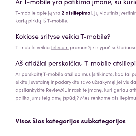
Ar
T-mobile
yra patikima įmonė, su kuri
T-mobile apie ją yra
2 atsiliepimai
. Jų vidutinis įverti
kartą pirktų iš T-mobile.
Kokiose srityse veikia
T-mobile
?
T-mobile
veikia
telecom
pramonėje ir ypač sektoriuose
Aš atidžiai perskaičiau
T-mobile
atsiliep
Ar perskaitę
T-mobile
atsiliepimus įsitikinote, kad tai
eikite į svetainę ir padarykite savo užsakymą! Jei vis da
apsilankykite ReviewXL ir raskite įmonę, kuri geriau ati
paliko jums teigiamą įspūdį? Mes renkame
atsiliepim
Visos šios kategorijos subkategorijos