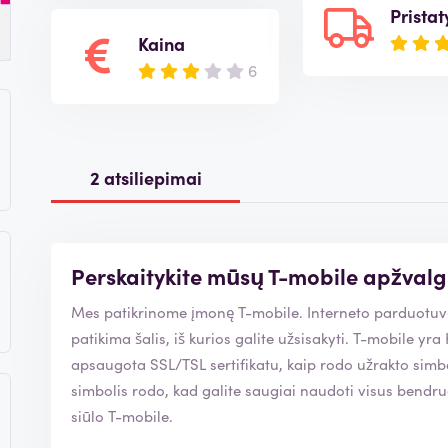
Prista
Kaina
6
2 atsiliepimai
Perskaitykite mūsų T-mobile apžval
Mes patikrinome įmonę T-mobile. Interneto parduo
patikima šalis, iš kurios galite užsisakyti. T-mobile yra Kamerų rūmų narys, o svetainė yra
apsaugota SSL/TSL sertifikatu, kaip rodo užrakto simbolis pri
simbolis rodo, kad galite saugiai naudoti visus bendr
siūlo T-mobile.