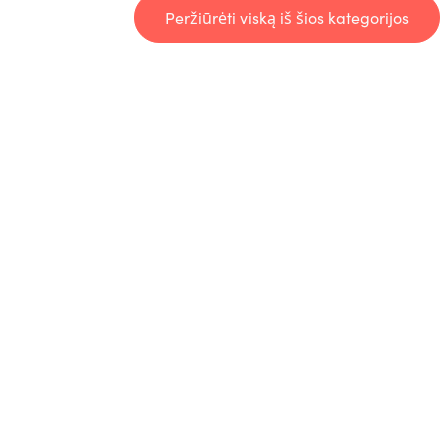
Peržiūrėti viską iš šios kategorijos