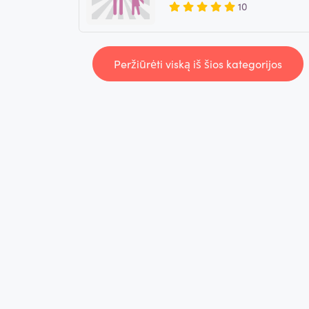
10
Peržiūrėti viską iš šios kategorijos