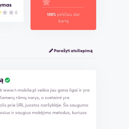
tymas
6
100%
pirkčiau dar
kartą
Parašyti atsiliepimą
gą
tuvė
www.t-mobile.pl
veikia jau gana ilgai ir yra
e URL juostos naršyklėje. Šis saugumo
uosius ir saugius mokėjimo metodus, kuriuos