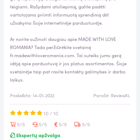
teigiami. Rašydami atsiliepimą, galite padėti
vartotojams priimti informuotą sprendimą dėl
užsakymo šioje internetinėje parduotuvėje.
Ar norite sužinoti daugiau apie MADE WITH LOVE
ROMANIA? Tada peržiūrėkite svetainę
fr.madewithloveromania.com
. Tai suteiks jums gerą
idėją apie parduotuvę ir jos platus asortimentas. Šioje
svetainėje taip pat rasite kontaktų galimybes ir darbo
laikus.
Paskelbta: 14-01-2022
Parašė: ReviewXL
10 / 10
5/5
5/5
5/5
5/5
Ekspertų apžvalga