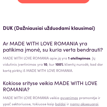
DUK (Dažniausiai užduodami klausimai)
Ar
MADE WITH LOVE ROMANIA
yra
patikima įmonė, su kuria verta bendrauti?
MADE WITH LOVE ROMANIA apie ją yra
1 atsiliepimas
. Jų
vidutinis įvertinimas yra
10
, kur
100%
klientų nurodė, kad dar
kartą pirktų iš MADE WITH LOVE ROMANIA.
Kokiose srityse veikia
MADE WITH LOVE
ROMANIA
?
MADE WITH LOVE ROMANIA
veikia
gyvenimas
pramonėje ir
ypač sektoriuose, tokiuose kaip
baldai
ir
namų aksesuarai
.