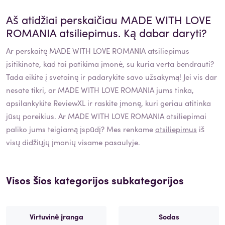
Aš atidžiai perskaičiau
MADE WITH LOVE
ROMANIA
atsiliepimus. Ką dabar daryti?
Ar perskaitę
MADE WITH LOVE ROMANIA
atsiliepimus
įsitikinote, kad tai patikima įmonė, su kuria verta bendrauti?
Tada eikite į svetainę ir padarykite savo užsakymą! Jei vis dar
nesate tikri, ar
MADE WITH LOVE ROMANIA
jums tinka,
apsilankykite ReviewXL ir raskite įmonę, kuri geriau atitinka
jūsų poreikius. Ar
MADE WITH LOVE ROMANIA
atsiliepimai
paliko jums teigiamą įspūdį? Mes renkame
atsiliepimus
iš
visų didžiųjų įmonių visame pasaulyje.
Visos šios kategorijos subkategorijos
Virtuvinė įranga
Sodas