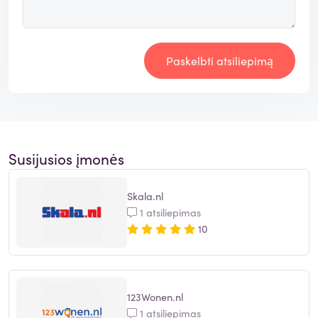
Paskelbti atsiliepimą
Susijusios įmonės
Skala.nl
1 atsiliepimas
10
123Wonen.nl
1 atsiliepimas