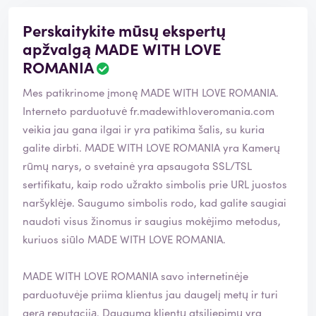
Perskaitykite mūsų ekspertų
apžvalgą MADE WITH LOVE
ROMANIA
Mes patikrinome įmonę MADE WITH LOVE ROMANIA.
Interneto parduotuvė
fr.madewithloveromania.com
veikia jau gana ilgai ir yra patikima šalis, su kuria
galite dirbti. MADE WITH LOVE ROMANIA yra Kamerų
rūmų narys, o svetainė yra apsaugota SSL/TSL
sertifikatu, kaip rodo užrakto simbolis prie URL juostos
naršyklėje. Saugumo simbolis rodo, kad galite saugiai
naudoti visus žinomus ir saugius mokėjimo metodus,
kuriuos siūlo MADE WITH LOVE ROMANIA.
MADE WITH LOVE ROMANIA savo internetinėje
parduotuvėje priima klientus jau daugelį metų ir turi
gerą reputaciją. Dauguma klientų atsiliepimų yra