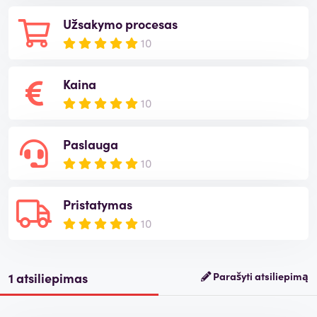
Užsakymo procesas
10
Kaina
10
Paslauga
10
Pristatymas
10
1 atsiliepimas
Parašyti atsiliepimą