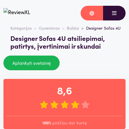
Kategorijos
Gyvenimas
Baldai
Designer Sofas 4U
Designer Sofas 4U atsiliepimai,
patirtys, įvertinimai ir skundai
Aplankyti svetainę
8,6
100%
pirkčiau dar kartą