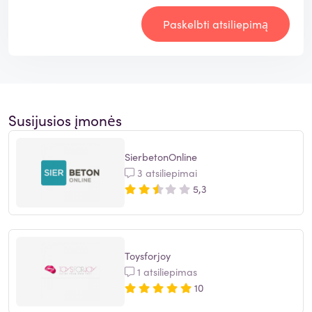
Paskelbti atsiliepimą
Susijusios įmonės
SierbetonOnline
3 atsiliepimai
5,3
Toysforjoy
1 atsiliepimas
10