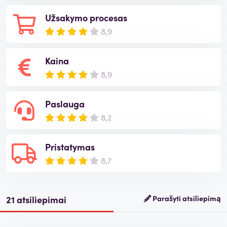
Užsakymo procesas
8,9
Kaina
8,9
Paslauga
8,2
Pristatymas
8,7
21 atsiliepimai
Parašyti atsiliepimą