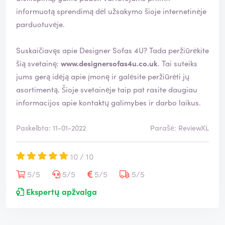
informuotą sprendimą dėl užsakymo šioje internetinėje
parduotuvėje.
Suskaičiavęs apie Designer Sofas 4U? Tada peržiūrėkite
šią svetainę:
www.designersofas4u.co.uk
. Tai suteiks
jums gerą idėją apie įmonę ir galėsite peržiūrėti jų
asortimentą. Šioje svetainėje taip pat rasite daugiau
informacijos apie kontaktų galimybes ir darbo laikus.
Paskelbta: 11-01-2022
Parašė: ReviewXL
10 / 10
5/5
5/5
5/5
5/5
Ekspertų apžvalga