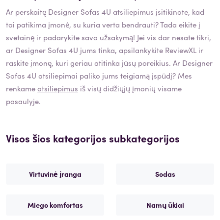
Ar perskaitę
Designer Sofas 4U
atsiliepimus įsitikinote, kad
tai patikima įmonė, su kuria verta bendrauti? Tada eikite į
svetainę ir padarykite savo užsakymą! Jei vis dar nesate tikri,
ar
Designer Sofas 4U
jums tinka, apsilankykite ReviewXL ir
raskite įmonę, kuri geriau atitinka jūsų poreikius. Ar
Designer
Sofas 4U
atsiliepimai paliko jums teigiamą įspūdį? Mes
renkame
atsiliepimus
iš visų didžiųjų įmonių visame
pasaulyje.
Visos šios kategorijos subkategorijos
Virtuvinė įranga
Sodas
Miego komfortas
Namų ūkiai