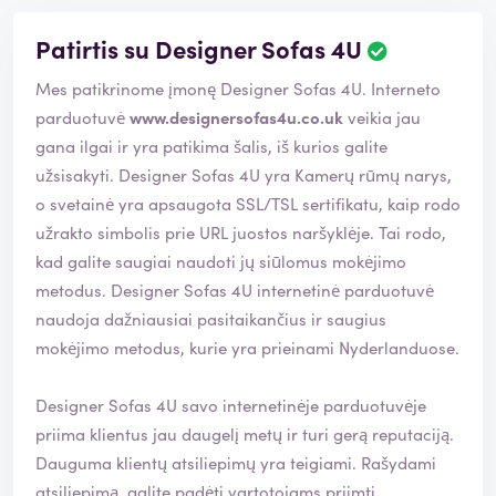
Patirtis su Designer Sofas 4U
Mes patikrinome įmonę Designer Sofas 4U. Interneto
parduotuvė
www.designersofas4u.co.uk
veikia jau
gana ilgai ir yra patikima šalis, iš kurios galite
užsisakyti. Designer Sofas 4U yra Kamerų rūmų narys,
o svetainė yra apsaugota SSL/TSL sertifikatu, kaip rodo
užrakto simbolis prie URL juostos naršyklėje. Tai rodo,
kad galite saugiai naudoti jų siūlomus mokėjimo
metodus. Designer Sofas 4U internetinė parduotuvė
naudoja dažniausiai pasitaikančius ir saugius
mokėjimo metodus, kurie yra prieinami Nyderlanduose.
Designer Sofas 4U savo internetinėje parduotuvėje
priima klientus jau daugelį metų ir turi gerą reputaciją.
Dauguma klientų atsiliepimų yra teigiami. Rašydami
atsiliepimą, galite padėti vartotojams priimti