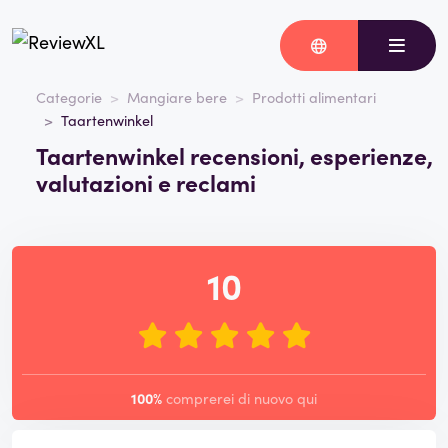
Categorie
Mangiare bere
Prodotti alimentari
Taartenwinkel
Taartenwinkel recensioni, esperienze,
valutazioni e reclami
10
100%
comprerei di nuovo qui