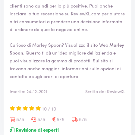
a
clienti sono quindi per lo più positive. Puoi anche
v
lasciare la tua recensione su ReviewXL.com per aiutare
e
altri consumatori a prendere una decisione informata
r
di ordinare da questo negozio online.
i
f
i
Curioso di Marley Spoon? Visualizza il sito Web
Marley
c
Spoon
. Questo ti dà un'idea migliore dell'azienda e
a
puoi visualizzare la gamma di prodotti. Sul sito si
t
trovano anche maggiori informazioni sulle opzioni di
a
contatto e sugli orari di apertura.
Inserito: 24-12-2021
Scritto da: ReviewXL
10 / 10
5/5
5/5
5/5
5/5
Revisione di esperti