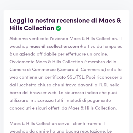
Leggi la nostra recensione di Maes &
Hills Collection
L
a
Abbiamo verificato l'azienda Maes & Hills Collection. Il
v
a
webshop
maeshillscollection.com
è attivo da tempo ed
l
è un'azienda affidabile per effettuare un ordine.
u
Ovviamente Maes & Hills Collection è membro della
t
Camera di Commercio (Camera di Commercio) e il sito
a
z
web contiene un certificato SSL/TSL. Puoi riconoscerlo
i
dal lucchetto chiuso che si trova davanti all'URL nella
o
barra del browser web. La sicurezza indica che puoi
n
utilizzare in sicurezza tutti i metodi di pagamento
e
è
conosciuti e sicuri offerti da Maes & Hills Collection.
s
t
Maes & Hills Collection serve i clienti tramite il
a
webshop da anni e ha una buona reputazione. Le
t