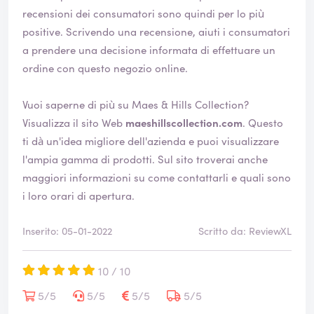
a
recensioni dei consumatori sono quindi per lo più
v
positive. Scrivendo una recensione, aiuti i consumatori
e
a prendere una decisione informata di effettuare un
r
ordine con questo negozio online.
i
f
i
Vuoi saperne di più su Maes & Hills Collection?
c
Visualizza il sito Web
maeshillscollection.com
. Questo
a
ti dà un'idea migliore dell'azienda e puoi visualizzare
t
l'ampia gamma di prodotti. Sul sito troverai anche
a
maggiori informazioni su come contattarli e quali sono
i loro orari di apertura.
Inserito: 05-01-2022
Scritto da: ReviewXL
10 / 10
5/5
5/5
5/5
5/5