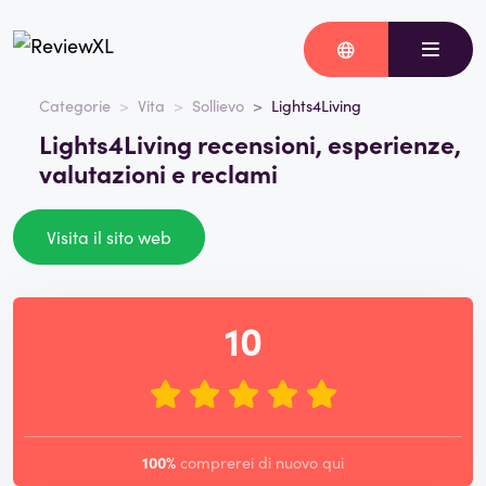
Categorie
Vita
Sollievo
Lights4Living
Lights4Living recensioni, esperienze,
valutazioni e reclami
Visita il sito web
10
100%
comprerei di nuovo qui