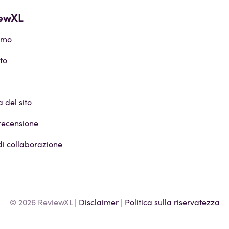
ewXL
amo
to
del sito
recensione
di collaborazione
© 2026 ReviewXL |
Disclaimer
|
Politica sulla riservatezza