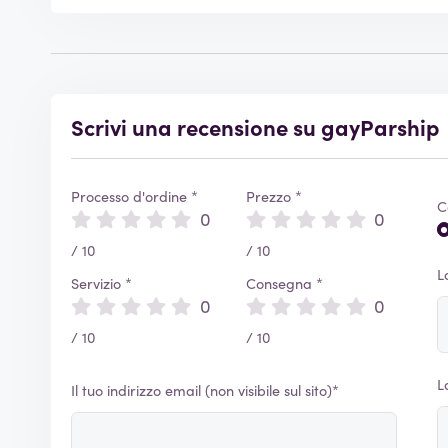
Scrivi una recensione su gayParship
Processo d'ordine *
Prezzo *
C
0
0
/ 10
/ 10
L
Servizio *
Consegna *
0
0
/ 10
/ 10
L
Il tuo indirizzo email (non visibile sul sito)*