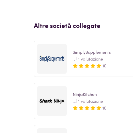
Altre società collegate
SimplySupplements
1 valutazione
10
NinjaKitchen
1 valutazione
10