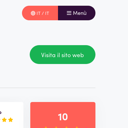
Menù
IT / IT
Visita il sito web
o
10