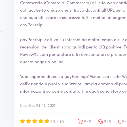
Commercio (Camera di Commercio) e il sito web contiene un certif
dal lucchetto chiuso che si trova davanti all'URL nella barra del br
che puoi utilizzare in sicurezza tutti i metodi di pagam
gayParship.
gayParship è attivo su Internet da molto tempo e si è c
recensioni dei clienti sono quindi per lo più positive. Puoi anche lasciare la tua recensione su
ReviewXL.com per aiutare altri consumatori a prender
questo negozio online.
Vuoi saperne di più su gayParship? Visualizza il s
dell'azienda e puoi visualizzare l'ampia gamma di prodotti. Sul sito troverai anche
informazioni su come contattarli e quali sono i loro or
Inserito: 24-12-2021
10 / 10
5/5
5/5
5