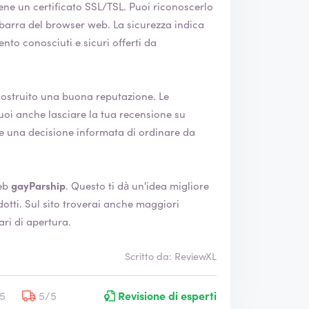
icato SSL/TSL. Puoi riconoscerlo
owser web. La sicurezza indica
ento conosciuti e sicuri offerti da
ostruito una buona reputazione. Le
e una decisione informata di ordinare da
ito Web
gayParship
. Questo ti dà un'idea migliore
 maggiori
ari di apertura.
Scritto da: ReviewXL
/5
5/5
Revisione di esperti