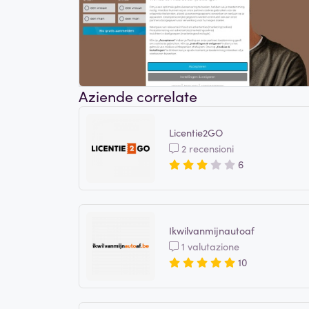
Aziende correlate
Licentie2GO
2 recensioni
6
Ikwilvanmijnautoaf
1 valutazione
10