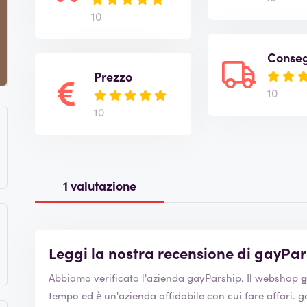
10
Conse
Prezzo
10
10
1 valutazione
Leggi la nostra recensione di gayPa
Abbiamo verificato l'azienda gayParship. Il webshop
g
tempo ed è un'azienda affidabile con cui fare affari. gayParship membro della Camera di