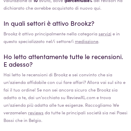
valutazione di
10
avuto, dove
:percentuale%
dei revisori ha
dichiarato che avrebbe acquistato di nuovo qui.
In quali settori è attivo
Brookz
?
Brookz
è attivo principalmente nella categoria
servizi
e in
questo specializzato nel/i settore/i
mediazione
.
Ho letto attentamente tutte le recensioni.
E adesso?
Hai letto le recensioni di
Brookz
e sei convinto che sia
un'azienda affidabile con cui fare affari? Allora vai sul sito e
fai il tuo ordine! Se non sei ancora sicuro che
Brookz
sia
adatto a te, dai un'occhiata su ReviewXL.com e trova
un'azienda più adatta alle tue esigenze. Raccogliamo We
verzamelen
reviews
da tutte le principali società sia nei Paesi
Bassi che in Belgio.