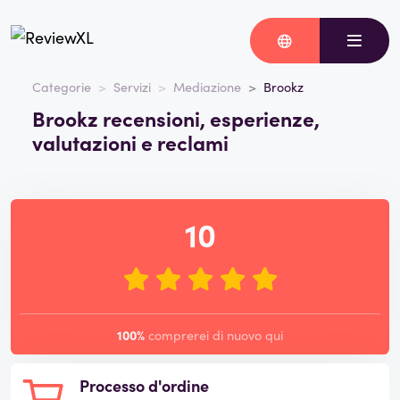
Categorie
Servizi
Mediazione
Brookz
Brookz recensioni, esperienze,
valutazioni e reclami
10
100%
comprerei di nuovo qui
Processo d'ordine