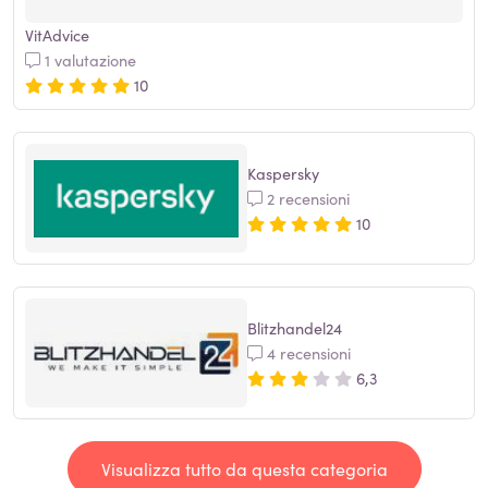
VitAdvice
1 valutazione
10
Kaspersky
2 recensioni
10
Blitzhandel24
4 recensioni
6,3
Visualizza tutto da questa categoria