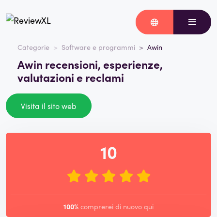
Categorie
Software e programmi
Awin
Awin recensioni, esperienze,
valutazioni e reclami
Visita il sito web
10
100%
comprerei di nuovo qui