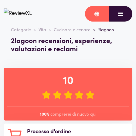
Categorie
Vita
Cucinare e cenare
2lagoon
2lagoon recensioni, esperienze,
valutazioni e reclami
10
100%
comprerei di nuovo qui
Processo d'ordine