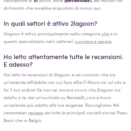
valutazione di
10
avuto, dove
:percentuale%
dei revisori ha
dichiarato che avrebbe acquistato di nuovo qui.
In quali settori è attivo
2lagoon
?
2lagoon
è attivo principalmente nella categoria
vita
e in
questo specializzato nel/i settore/i
cucinare e cenare
.
Ho letto attentamente tutte le recensioni.
E adesso?
Hai letto le recensioni di
2lagoon
e sei convinto che sia
un'azienda affidabile con cui fare affari? Allora vai sul sito e
fai il tuo ordine! Se non sei ancora sicuro che
2lagoon
sia
adatto a te, dai un'occhiata su ReviewXL.com e trova
un'azienda più adatta alle tue esigenze. Raccogliamo We
verzamelen
reviews
da tutte le principali società sia nei Paesi
Bassi che in Belgio.