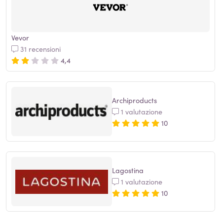
Vevor
31 recensioni
4,4
Archiproducts
1 valutazione
10
Lagostina
1 valutazione
10