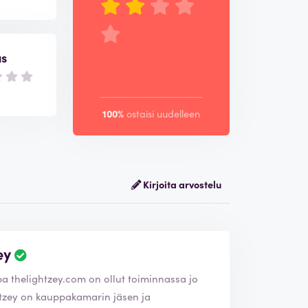
us
100%
ostaisi uudelleen
Kirjoita arvostelu
ey
kkokauppa
thelightzey.com
on ollut toiminnassa jo