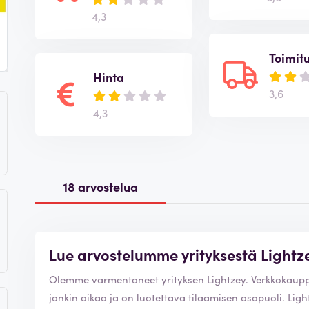
4,3
Toimit
Hinta
3,6
4,3
18 arvostelua
Lue arvostelumme yrityksestä Lightz
Olemme varmentaneet yrityksen Lightzey. Ver
jonkin aikaa ja on luotettava tilaamisen osapuoli. Lightzey on kauppakamarin jäsen ja