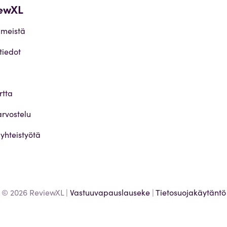
ewXL
 meistä
tiedot
rtta
arvostelu
yhteistyötä
© 2026 ReviewXL |
Vastuuvapauslauseke
|
Tietosuojakäytäntö