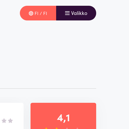
Valikko
FI / FI
4,1