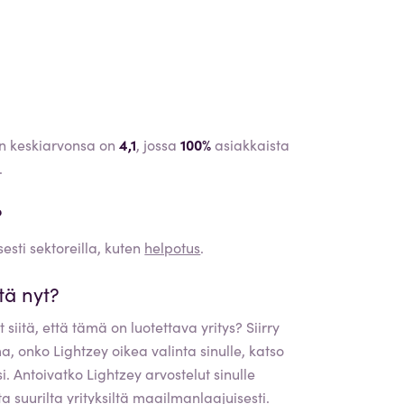
än keskiarvonsa on
4,1
, jossa
100%
asiakkaista
.
?
sesti sektoreilla, kuten
helpotus
.
tä nyt?
 siitä, että tämä on luotettava yritys? Siirry
rma, onko
Lightzey
oikea valinta sinulle, katso
si. Antoivatko
Lightzey
arvostelut sinulle
ta suurilta yrityksiltä maailmanlaajuisesti.