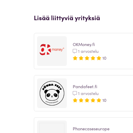
Lisää liittyviä yrityksiä
OKMoney.fi
1 arvostelu
10
Pandafeet.fi
1 arvostelu
10
Phonecaseseurope