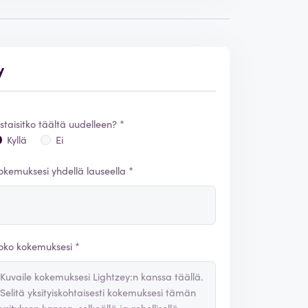
y
staisitko täältä uudelleen? *
Kyllä
Ei
okemuksesi yhdellä lauseella *
oko kokemuksesi *