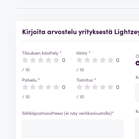
Kirjoita arvostelu yrityksestä Lightze
Tilauksen käsittely *
Hinta *
O
0
0
/ 10
/ 10
K
Palvelu *
Toimitus *
0
0
/ 10
/ 10
K
Sähköpostiosoitteesi (ei näy verkkosivustolla)*