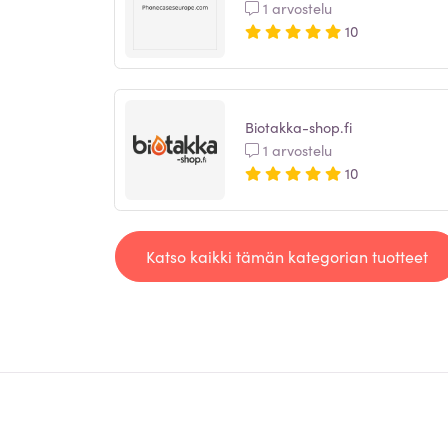
1 arvostelu
10
Biotakka-shop.fi
1 arvostelu
10
Katso kaikki tämän kategorian tuotteet