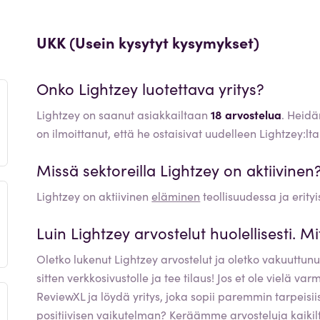
UKK (Usein kysytyt kysymykset)
Onko
Lightzey
luotettava yritys?
Lightzey on saanut asiakkailtaan
18 arvostelua
. Heid
on ilmoittanut, että he ostaisivat uudelleen Lightzey:lta
Missä sektoreilla
Lightzey
on aktiivinen
Lightzey
on aktiivinen
eläminen
teollisuudessa ja erityi
Luin
Lightzey
arvostelut huolellisesti. Mi
Oletko lukenut
Lightzey
arvostelut ja oletko vakuuttunut
sitten verkkosivustolle ja tee tilaus! Jos et ole vielä va
ReviewXL ja löydä yritys, joka sopii paremmin tarpeisii
positiivisen vaikutelman? Keräämme
arvosteluja
kaikil