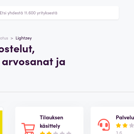
otus
Lightzey
ostelut,
 arvosanat ja
Tilauksen
Palvelu
käsittely
3,6