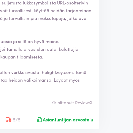
n suljetusta lukkosymbolista URL-osoiterivin
uosia ja sillä on hyvä maine.
kaupan tilaamisesta.
sitten verkkosivusto
thelightzey.com
. Tämä
eidän valikoimansa. Löydät myös
Kirjoittanut: ReviewXL
5/5
Asiantuntijan arvostelu