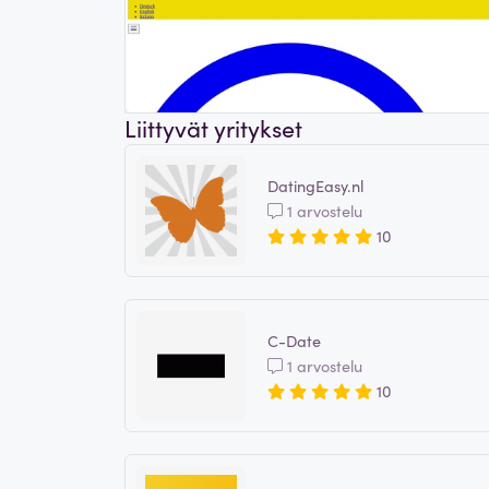
Liittyvät yritykset
DatingEasy.nl
1 arvostelu
10
C-Date
1 arvostelu
10