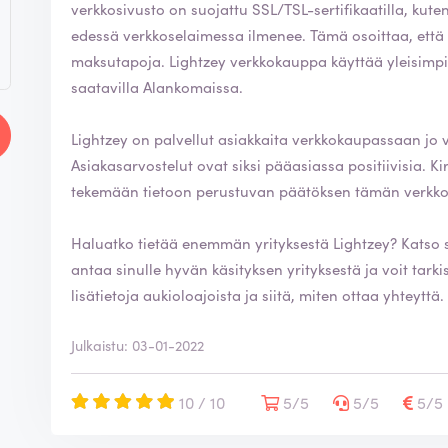
verkkosivusto on suojattu SSL/TSL-sertifikaatilla, kute
edessä verkkoselaimessa ilmenee. Tämä osoittaa, että voit turvallisesti käyttää heidän tarjoamiaan
maksutapoja. Lightzey verkkokauppa käyttää yleisimpiä ja turvallisimpia maksutapoja, jotka ovat
saatavilla Alankomaissa.
Lightzey on palvellut asiakkaita verkkokaupassaan jo v
Asiakasarvostelut ovat siksi pääasiassa positiivisia. Kirjoittamalla arvostelun autat kuluttajia
tekemään tietoon perustuvan päätöksen tämän verkko
Haluatko tietää enemmän yrityksestä Lightzey? Katso 
antaa sinulle hyvän käsityksen yrityksestä ja voit tarkistaa h
lisätietoja aukioloajoista ja siitä, miten ottaa yhteyttä.
Julkaistu: 03-01-2022
10 / 10
5/5
5/5
5/5