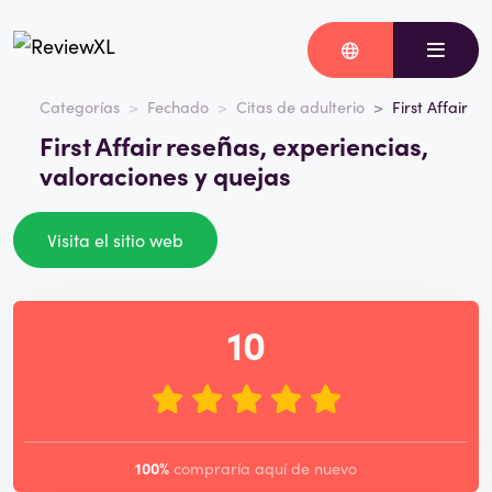
Categorías
Fechado
Citas de adulterio
First Affair
First Affair reseñas, experiencias,
valoraciones y quejas
Visita el sitio web
10
100%
compraría aquí de nuevo