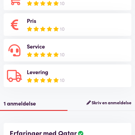
10
Pris
10
Service
10
Levering
10
1 anmeldelse
Skriv en anmeldelse
Erfaringer med Qatar