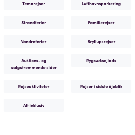
Temarejser
Lufthavnsparkering
Strandferier
Familierejser
Vandreferier
Bryllupsrejser
Auktions- og
Rygsæksejlads
salgsfremmende sider
Rejseaktiviteter
Rejser i sidste øjeblik
Alt inklusiv