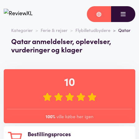
Kategorier
Ferie & rejser
Flybilletudbydere
Qatar
Qatar anmeldelser, oplevelser,
vurderinger og klager
10
100%
ville købe her igen
Bestillingsproces