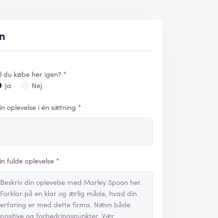
on
il du købe her igen? *
Ja
Nej
in oplevelse i én sætning *
in fulde oplevelse *