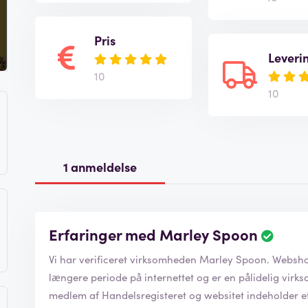
Pris
Leveri
10
10
1 anmeldelse
Erfaringer med Marley Spoon
Vi har verificeret virksomhede
længere periode på internettet og er en pålidelig virksomhed at 
medlem af Handelsregisteret og websitet indeholder et SSL/TSL-certifi