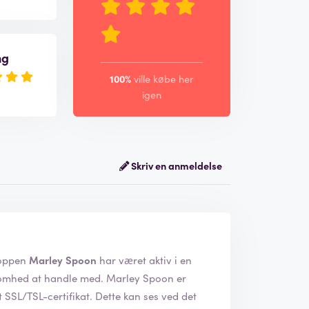
ng
100%
ville købe her
igen
Skriv en anmeldelse
n Marley Spoon. Webshoppen
Marley Spoon
har været aktiv i en
handle med. Marley Spoon er
kat. Dette kan ses ved det