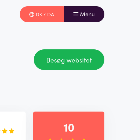
Menu
DK / DA
Besøg websitet
e
10