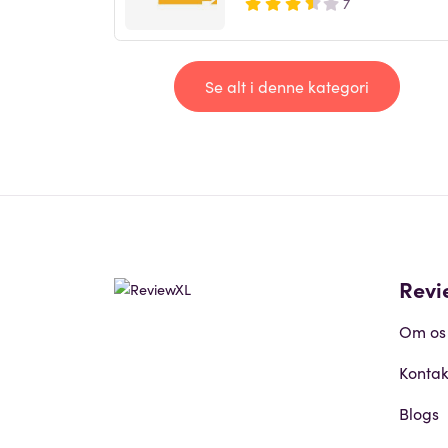
7
Se alt i denne kategori
Revi
Om os
Kontak
Blogs