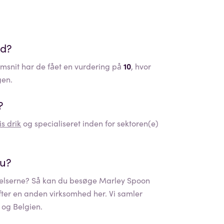
ed?
snit har de fået en vurdering på
10
, hvor
gen.
?
is drik
og specialiseret inden for sektoren(e)
nu?
lserne? Så kan du besøge
Marley Spoon
efter en anden virksomhed her. Vi samler
 og Belgien.