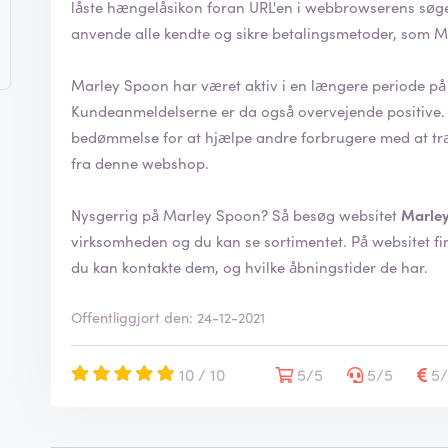
låste hængelåsikon foran URL'en i webbrowserens søgefelt. Sikkerheden indikerer, at man 
anvende alle kendte og sikre betalingsmetoder, som M
Marley Spoon har været aktiv i en længere periode på 
Kundeanmeldelserne er da også overvejende positive. På ReviewXL kan du også efterlade din ege
bedømmelse for at hjælpe andre forbrugere med at træf
fra denne webshop.
Nysgerrig på Marley Spoon? Så besøg websitet
Marle
virksomheden og du kan se sortimentet. På websitet finder du også mere information om, hvordan
du kan kontakte dem, og hvilke åbningstider de har.
Offentliggjort den: 24-12-2021
10 / 10
5/5
5/5
5