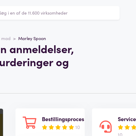
il mad
Marley Spoon
n anmeldelser,
vurderinger og
Bestillingsproces
Servic
10
10