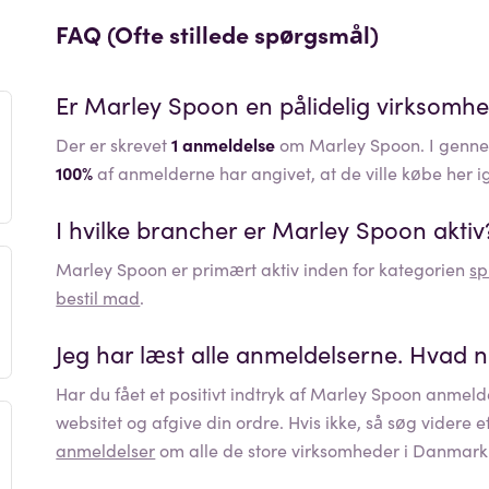
FAQ (Ofte stillede spørgsmål)
Er
Marley Spoon
en pålidelig virksomh
Der er skrevet
1 anmeldelse
om Marley Spoon. I gennem
100%
af anmelderne har angivet, at de ville købe her i
I hvilke brancher er
Marley Spoon
aktiv
Marley Spoon
er primært aktiv inden for kategorien
sp
bestil mad
.
Jeg har læst alle anmeldelserne. Hvad 
Har du fået et positivt indtryk af
Marley Spoon
anmelde
websitet og afgive din ordre. Hvis ikke, så søg videre 
anmeldelser
om alle de store virksomheder i Danmark