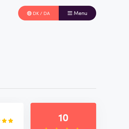
Menu
DK / DA
e
10