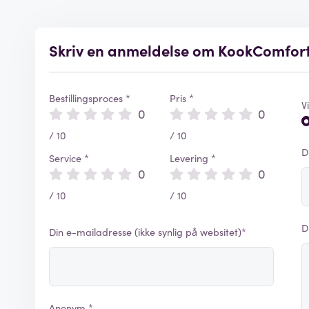
Skriv en anmeldelse om KookComfor
Bestillingsproces *
Pris *
V
0
0
/ 10
/ 10
D
Service *
Levering *
0
0
/ 10
/ 10
D
Din e-mailadresse (ikke synlig på websitet)*
Anonym *