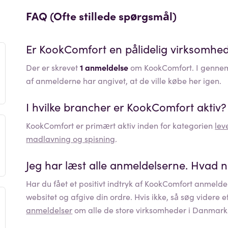
FAQ (Ofte stillede spørgsmål)
Er
KookComfort
en pålidelig virksomhe
Der er skrevet
1 anmeldelse
om KookComfort. I gennems
af anmelderne har angivet, at de ville købe her igen.
I hvilke brancher er
KookComfort
aktiv?
KookComfort
er primært aktiv inden for kategorien
lev
madlavning og spisning
.
Jeg har læst alle anmeldelserne. Hvad 
Har du fået et positivt indtryk af
KookComfort
anmeldel
websitet og afgive din ordre. Hvis ikke, så søg videre 
anmeldelser
om alle de store virksomheder i Danmark