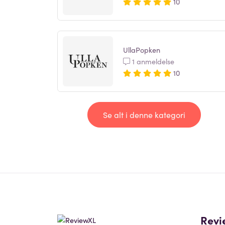
10
UllaPopken
1 anmeldelse
10
Se alt i denne kategori
Revi