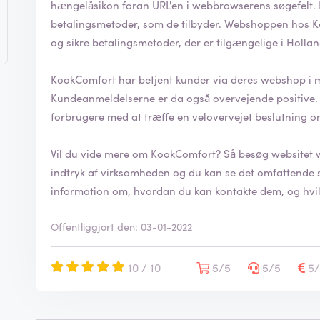
hængelåsikon foran URL'en i webbrowserens søgefelt. Det indikerer, at man trygt kan anvende de
betalingsmetoder, som de tilbyder. Webshoppen hos KookComfort anvender de mest almindelige
og sikre betalingsmetoder, der er tilgængelige i Holla
KookComfort har betjent kunder via deres webshop i m
Kundeanmeldelserne er da også overvejende positive. Ved at skrive en anmeldelse hjælper d
forbrugere med at træffe en velovervejet beslutning o
Vil du vide mere om KookComfort? Så besøg websitet
indtryk af virksomheden og du kan se det omfattende sortiment. På websitet find
information om, hvordan du kan kontakte dem, og hvil
Offentliggjort den: 03-01-2022
10 / 10
5/5
5/5
5