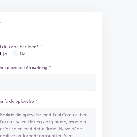
t
il du købe her igen? *
Ja
Nej
in oplevelse i én sætning *
in fulde oplevelse *