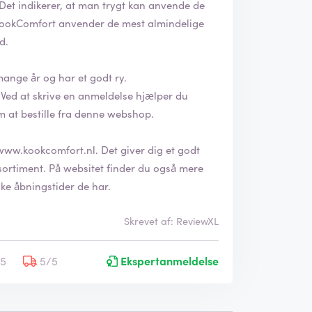
nd.
ange år og har et godt ry.
u
m at bestille fra denne webshop.
www.kookcomfort.nl
. Det giver dig et godt
er du også mere
ke åbningstider de har.
Skrevet af: ReviewXL
/5
5/5
Ekspertanmeldelse