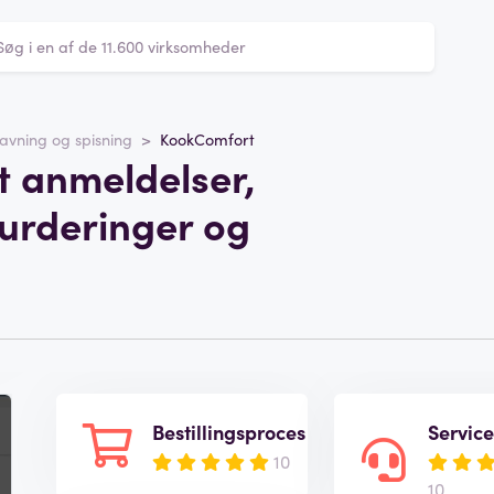
avning og spisning
KookComfort
 anmeldelser,
vurderinger og
Bestillingsproces
Servic
10
10