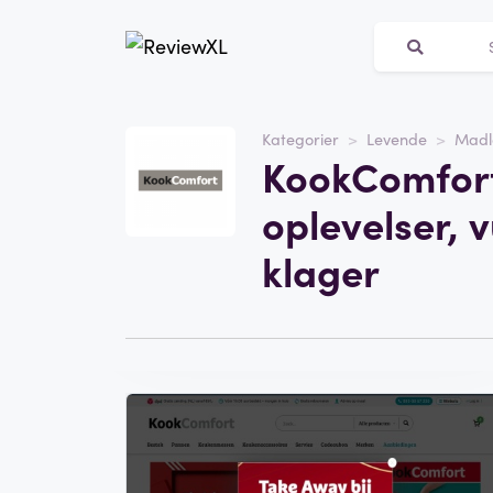
Kategorier
Levende
Madl
Hjemmeside
KookComfort
KookComfort
oplevelser, 
Kategori
Levende
klager
Skriv en vurdering