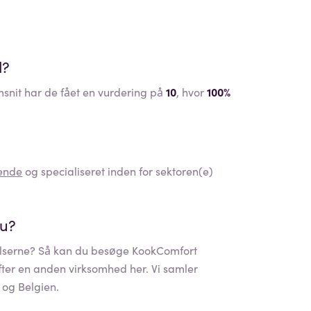
d?
nit har de fået en vurdering på
10
, hvor
100%
ende
og specialiseret inden for sektoren(e)
nu?
serne? Så kan du besøge
KookComfort
efter en anden virksomhed her. Vi samler
 og Belgien.