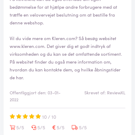
e
bedømmelse for at hjælpe andre forbrugere med at
t
træffe en velovervejet beslutning om at bestille fra
denne webshop.
Vil du vide mere om Kleren.com? Så besøg websitet
www.kleren.com
. Det giver dig et godt indtryk af
virksomheden og du kan se det omfattende sortiment.
På websitet finder du også mere information om,
hvordan du kan kontakte dem, og hvilke åbningstider
de har.
Offentliggjort den: 03-01-
Skrevet af: ReviewXL
2022
10 / 10
5/5
5/5
5/5
5/5