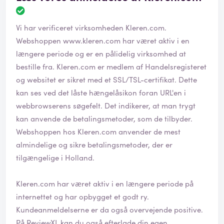
B
e
Vi har verificeret virksomheden Kleren.com.
d
ø
Webshoppen
www.kleren.com
har været aktiv i en
m
længere periode og er en pålidelig virksomhed at
m
bestille fra. Kleren.com er medlem af Handelsregisteret
e
og websitet er sikret med et SSL/TSL-certifikat. Dette
l
s
kan ses ved det låste hængelåsikon foran URL'en i
e
webbrowserens søgefelt. Det indikerer, at man trygt
e
kan anvende de betalingsmetoder, som de tilbyder.
r
Webshoppen hos Kleren.com anvender de mest
v
e
almindelige og sikre betalingsmetoder, der er
r
tilgængelige i Holland.
i
f
Kleren.com har været aktiv i en længere periode på
i
c
internettet og har opbygget et godt ry.
e
Kundeanmeldelserne er da også overvejende positive.
r
På ReviewXL kan du også efterlade din egen