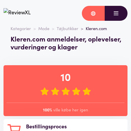
Kategorier
Mode
Tøjbutikker
Kleren.com
Kleren.com anmeldelser, oplevelser,
vurderinger og klager
10
100%
ville købe her igen
Bestillingsproces