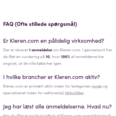
FAQ (Ofte stillede spørgsmål)
Er
Kleren.com
en pålidelig virksomhed?
Der er skrevet
1 anmeldelse
om Kleren.com. I gennemsnit har
de fået en vurdering på
10
, hvor
100%
af anmelderne har
angivet, at de ville købe her igen.
I hvilke brancher er
Kleren.com
aktiv?
Kleren.com
er primært aktiv inden for kategorien
mode
og
specialiseret inden for sektoren(e)
tøjbutikker
.
Jeg har læst alle anmeldelserne. Hvad nu?
Har du fået et positivt indtryk af
Kleren.com
anmeldelserne?