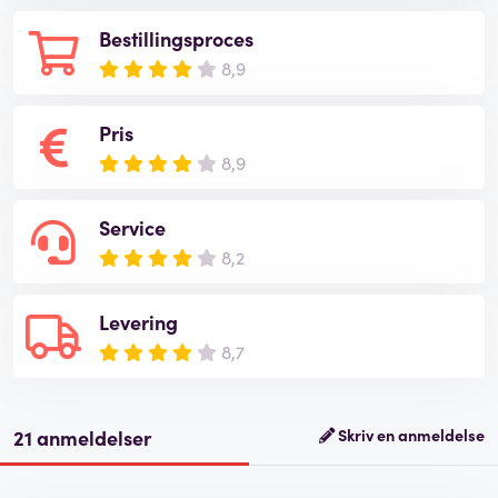
Bestillingsproces
8,9
Pris
8,9
Service
8,2
Levering
8,7
21 anmeldelser
Skriv en anmeldelse