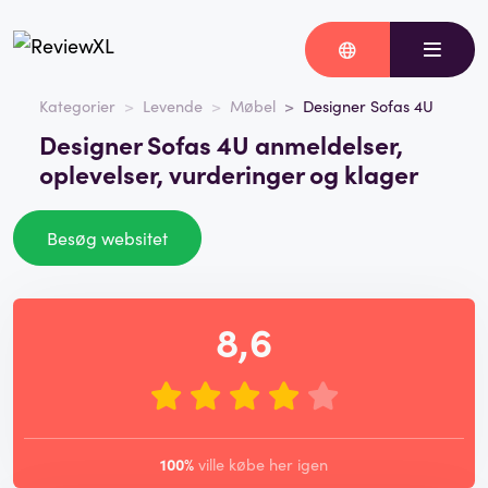
Kategorier
Levende
Møbel
Designer Sofas 4U
Designer Sofas 4U anmeldelser,
oplevelser, vurderinger og klager
Besøg websitet
8,6
100%
ville købe her igen