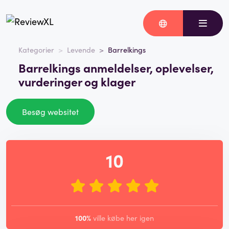
Kategorier
Levende
Barrelkings
Barrelkings anmeldelser, oplevelser,
vurderinger og klager
Besøg websitet
10
100%
ville købe her igen