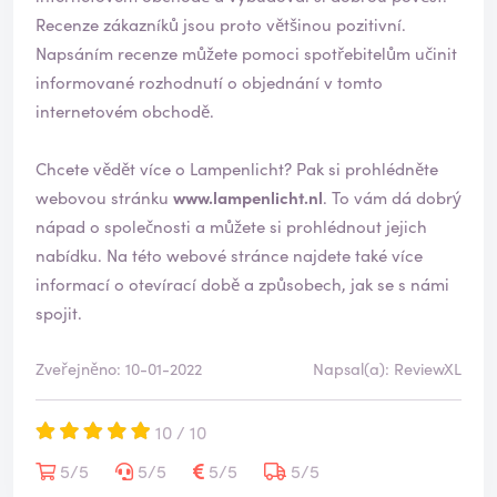
o
Recenze zákazníků jsou proto většinou pozitivní.
Napsáním recenze můžete pomoci spotřebitelům učinit
informované rozhodnutí o objednání v tomto
internetovém obchodě.
Chcete vědět více o Lampenlicht? Pak si prohlédněte
webovou stránku
www.lampenlicht.nl
. To vám dá dobrý
nápad o společnosti a můžete si prohlédnout jejich
nabídku. Na této webové stránce najdete také více
informací o otevírací době a způsobech, jak se s námi
spojit.
Zveřejněno: 10-01-2022
Napsal(a): ReviewXL
10 / 10
5/5
5/5
5/5
5/5