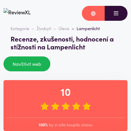
Kategorie
Živobytí
Úleva
Lampenlicht
Recenze, zkušenosti, hodnocení a
stížnosti na Lampenlicht
Navštívit web
10
100%
by si zde koupilo znovu