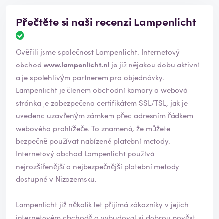
Přečtěte si naši recenzi Lampenlicht
H
o
Ověřili jsme společnost Lampenlicht. Internetový
d
n
obchod
www.lampenlicht.nl
je již nějakou dobu aktivní
o
a je spolehlivým partnerem pro objednávky.
c
Lampenlicht je členem obchodní komory a webová
e
stránka je zabezpečena certifikátem SSL/TSL, jak je
n
í
uvedeno uzavřeným zámkem před adresním řádkem
b
webového prohlížeče. To znamená, že můžete
y
bezpečně používat nabízené platební metody.
l
Internetový obchod Lampenlicht používá
o
o
nejrozšířenější a nejbezpečnější platební metody
v
dostupné v Nizozemsku.
ě
ř
Lampenlicht již několik let přijímá zákazníky v jejich
e
n
internetovém obchodě a vybudoval si dobrou pověst.