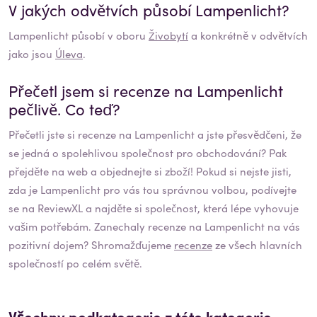
V jakých odvětvích působí
Lampenlicht
?
Lampenlicht
působí v oboru
Živobytí
a konkrétně v odvětvích
jako jsou
Úleva
.
Přečetl jsem si recenze na
Lampenlicht
pečlivě. Co teď?
Přečetli jste si recenze na
Lampenlicht
a jste přesvědčeni, že
se jedná o spolehlivou společnost pro obchodování? Pak
přejděte na web a objednejte si zboží! Pokud si nejste jisti,
zda je
Lampenlicht
pro vás tou správnou volbou, podívejte
se na ReviewXL a najděte si společnost, která lépe vyhovuje
vašim potřebám. Zanechaly recenze na
Lampenlicht
na vás
pozitivní dojem? Shromažďujeme
recenze
ze všech hlavních
společností po celém světě.
Všechny podkategorie z této kategorie