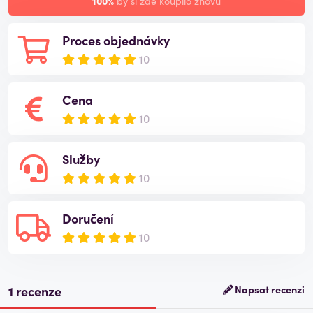
100%
by si zde koupilo znovu
Proces objednávky
10
Cena
10
Služby
10
Doručení
10
1 recenze
Napsat recenzi