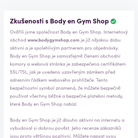
Zkušenosti s Body en Gym Shop
H
o
Ověřili jsme společnost Body en Gym Shop. Internetový
d
n
obchod
www.bodygymshop.com
je již nějakou dobu
o
aktivní a je spolehlivým partnerem pro objednávky.
c
Body en Gym Shop je samozřejmě členem obchodní
e
komory a webová stránka je zabezpečena certifikátem
n
í
SSL/TSL, jak je uvedeno uzavřeným zámkem před
b
adresním řádkem webového prohlížeče. Tento
y
bezpečnostní symbol znamená, že můžete bezpečně
l
používat všechny běžné a bezpečné platební metody,
o
o
které Body en Gym Shop nabízí.
v
ě
Body en Gym Shop je již dlouho aktivní na internetu a
ř
vybudoval si dobrou pověst. Jeho recenze zákazníků
e
n
jsou proto většinou pozitivní. Můžete napsat svou