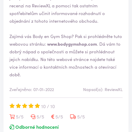
o
recenzi na ReviewXL a pomoci tak ostatním
spotřebitelům učinit informované rozhodnutí o
objednání z tohoto internetového obchodu.
Zajímá vás Body en Gym Shop? Pak si prohlédněte tuto
webovou stránku:
www.bodygymshop.com
. Dá vám to
dobrý nápad o společnosti a můžete si prohlédnout
jejich nabídku. Na této webové stránce najdete také
více informací o kontaktních možnostech a otevírací
době.
Zveřejněno: 07-01-2022
Napsal(a): ReviewXL
10 / 10
5/5
5/5
5/5
5/5
Odborné hodnocení