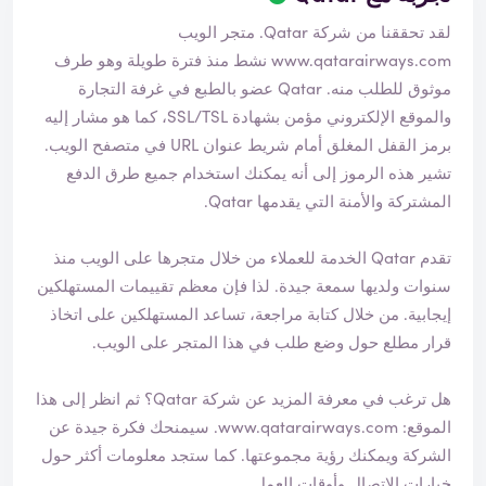
لقد تحققنا من شركة Qatar. متجر الويب
www.qatarairways.com
نشط منذ فترة طويلة وهو طرف
موثوق للطلب منه. Qatar عضو بالطبع في غرفة التجارة
والموقع الإلكتروني مؤمن بشهادة SSL/TSL، كما هو مشار إليه
برمز القفل المغلق أمام شريط عنوان URL في متصفح الويب.
تشير هذه الرموز إلى أنه يمكنك استخدام جميع طرق الدفع
المشتركة والأمنة التي يقدمها Qatar.
تقدم Qatar الخدمة للعملاء من خلال متجرها على الويب منذ
سنوات ولديها سمعة جيدة. لذا فإن معظم تقييمات المستهلكين
إيجابية. من خلال كتابة مراجعة، تساعد المستهلكين على اتخاذ
قرار مطلع حول وضع طلب في هذا المتجر على الويب.
هل ترغب في معرفة المزيد عن شركة Qatar؟ ثم انظر إلى هذا
الموقع:
www.qatarairways.com
. سيمنحك فكرة جيدة عن
الشركة ويمكنك رؤية مجموعتها. كما ستجد معلومات أكثر حول
خيارات الاتصال وأوقات العمل.