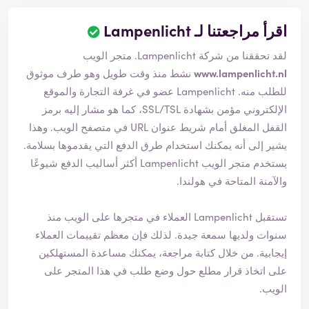
اقرأ مراجعتنا لـ Lampenlicht
لقد تحققنا من شركة Lampenlicht. متجر الويب
www.lampenlicht.nl
نشط منذ وقت طويل وهو طرف موثوق
للطلب منه. Lampenlicht عضو في غرفة التجارة والموقع
الإلكتروني مؤمن بشهادة SSL/TSL، كما هو مشار إليه برمز
القفل المغلق أمام شريط عنوان URL في متصفح الويب. وهذا
يشير إلى أنه يمكنك استخدام طرق الدفع التي يقدموها بسلامة.
يستخدم متجر الويب Lampenlicht أكثر أساليب الدفع شيوعًا
والآمنة المتاحة في هولندا.
تستقبل Lampenlicht العملاء في متجرها على الويب منذ
سنوات ولديها سمعة جيدة. لذلك فإن معظم تقييمات العملاء
إيجابية. من خلال كتابة مراجعة، يمكنك مساعدة المستهلكين
على اتخاذ قرار مطلع حول وضع طلب في هذا المتجر على
الويب.