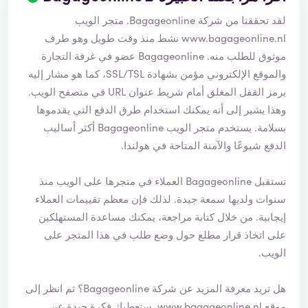
م
لقد تحققنا من شركة Bagageonline. متجر الويب
ا
ل
www.bagageonline.nl
نشط منذ وقت طويل وهو طرف
ت
موثوق للطلب منه. Bagageonline عضو في غرفة التجارة
ح
والموقع الإلكتروني مؤمن بشهادة SSL/TSL، كما هو مشار إليه
ق
برمز القفل المغلق أمام شريط عنوان URL في متصفح الويب.
ق
م
وهذا يشير إلى أنه يمكنك استخدام طرق الدفع التي يقدموها
ن
بسلامة. يستخدم متجر الويب Bagageonline أكثر أساليب
ا
الدفع شيوعًا والآمنة المتاحة في هولندا.
ل
ت
ق
تستقبل Bagageonline العملاء في متجرها على الويب منذ
ي
سنوات ولديها سمعة جيدة. لذلك فإن معظم تقييمات العملاء
ي
إيجابية. من خلال كتابة مراجعة، يمكنك مساعدة المستهلكين
م
على اتخاذ قرار مطلع حول وضع طلب في هذا المتجر على
الويب.
هل تريد معرفة المزيد عن شركة Bagageonline؟ ثم انظر إلى
موقع
www.bagageonline.nl
. ستعطيك فكرة جيدة عن